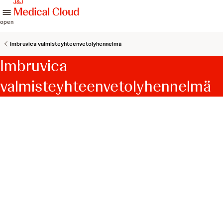
skip to content
open
Imbruvica valmisteyhteenvetolyhennelmä
Imbruvica
valmisteyhteenvetolyhennelmä