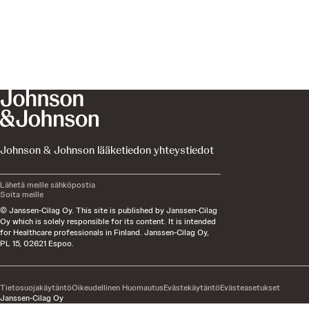
Johnson & Johnson lääketiedon yhteystiedot
Lähetä meille sähköpostia
Soita meille
© Janssen-Cilag Oy. This site is published by Janssen-Cilag
Oy which is solely responsible for its content. It is intended
for Healthcare professionals in Finland. Janssen-Cilag Oy,
PL 15, 02621 Espoo.
Tietosuojakäytäntö
Oikeudellinen Huomautus
Evästekäytäntö
Evästeasetukset
Janssen-Cilag Oy