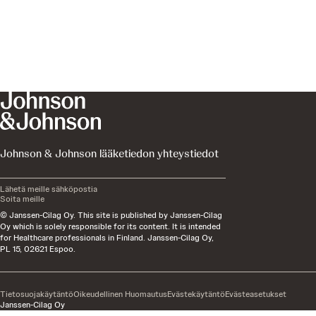
Johnson & Johnson lääketiedon yhteystiedot
Lähetä meille sähköpostia
Soita meille
© Janssen-Cilag Oy. This site is published by Janssen-Cilag
Oy which is solely responsible for its content. It is intended
for Healthcare professionals in Finland. Janssen-Cilag Oy,
PL 15, 02621 Espoo.
Tietosuojakäytäntö
Oikeudellinen Huomautus
Evästekäytäntö
Evästeasetukset
Janssen-Cilag Oy