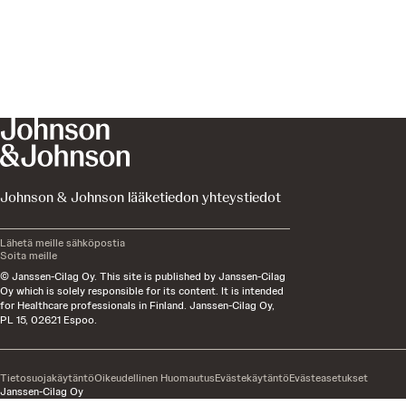
Johnson & Johnson lääketiedon yhteystiedot
Lähetä meille sähköpostia
Soita meille
© Janssen-Cilag Oy. This site is published by Janssen-Cilag
Oy which is solely responsible for its content. It is intended
for Healthcare professionals in Finland. Janssen-Cilag Oy,
PL 15, 02621 Espoo.
Tietosuojakäytäntö
Oikeudellinen Huomautus
Evästekäytäntö
Evästeasetukset
Janssen-Cilag Oy