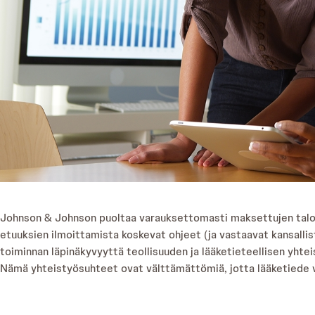
Johnson & Johnson puoltaa varauksettomasti maksettujen taloud
etuuksien ilmoittamista koskevat ohjeet (ja vastaavat kansallis
toiminnan läpinäkyvyyttä teollisuuden ja lääketieteellisen yhte
Nämä yhteistyösuhteet ovat välttämättömiä, jotta lääketiede vo