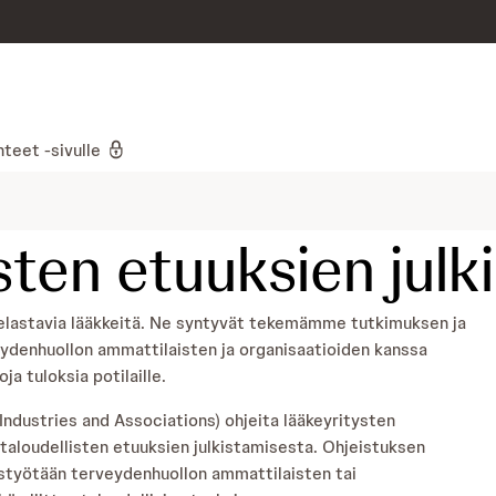
skip to content
teet -sivulle
isten etuuksien jul
pelastavia lääkkeitä. Ne syntyvät tekemämme tutkimuksen ja
veydenhuollon ammattilaisten ja organisaatioiden kanssa
a tuloksia potilaille.
dustries and Associations) ohjeita lääkeyritysten
taloudellisten etuuksien julkistamisesta. Ohjeistuksen
istyötään terveydenhuollon ammattilaisten tai