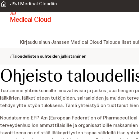
J&J Medical Cloudiin
Kirjaudu sinun Janssen Medical Cloud Taloudelliset suh
/
Taloudellisten suhteiden julkistaminen
Ohjeisto taloudell
Tuotamme yhteiskunnalle innovatiivisia ja joskus jopa hengen 
lääkärien, lääketieteen tutkijoiden, sairaaloiden ja muiden ter
tehdyn yhteistyön tuloksena. Tämä yhteistyö on tuottanut hienoj
Noudatamme EFPIA:n (European Federation of Pharmaceutical In
terveydenhuollon ammattilaisille ja organisaatioille maksamien 
tavoitteena on edistää lääkeyritysten tapaa säädellä itse yhte