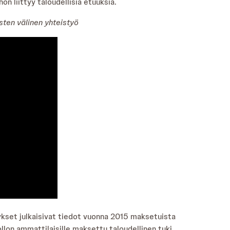
n liittyy taloudellisia etuuksia.
sten välinen yhteistyö
kset julkaisivat tiedot vuonna 2015 maksetuista
ollon ammattilaisille maksettu taloudellinen tuki