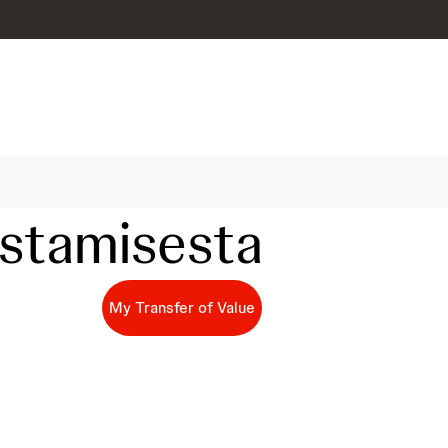
kistamisesta
My Transfer of Value