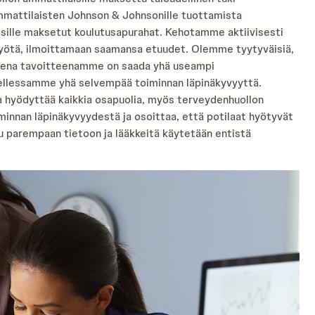
mmattilaisten Johnson & Johnsonille tuottamista
isille maksetut koulutusapurahat. Kehotamme aktiivisesti
yötä, ilmoittamaan saamansa etuudet. Olemme tyytyväisiä,
isena tavoitteenamme on saada yhä useampi
ellessamme yhä selvempää toiminnan läpinäkyvyyttä.
a hyödyttää kaikkia osapuolia, myös terveydenhuollon
iminnan läpinäkyvyydestä ja osoittaa, että potilaat hyötyvät
uu parempaan tietoon ja lääkkeitä käytetään entistä