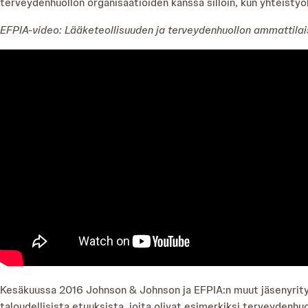
terveydenhuollon organisaatioiden kanssa silloin, kun yhteistyöhö
EFPIA-video: Lääketeollisuuden ja terveydenhuollon ammattilai
Kesäkuussa 2016 Johnson & Johnson ja EFPIA:n muut jäsenyrity
taloudellisista etuuksista, joita olivat esimerkiksi terveydenhu