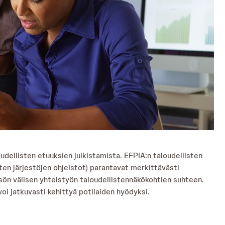
ellisten etuuksien julkistamista. EFPIA:n taloudellisten
ten järjestöjen ohjeistot) parantavat merkittävästi
isön välisen yhteistyön taloudellistennäkökohtien suhteen.
i jatkuvasti kehittyä potilaiden hyödyksi.