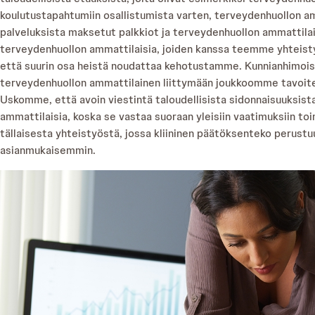
koulutustapahtumiin osallistumista varten, terveydenhuollon a
palveluksista maksetut palkkiot ja terveydenhuollon ammattila
terveydenhuollon ammattilaisia, joiden kanssa teemme yhteist
että suurin osa heistä noudattaa kehotustamme. Kunnianhimo
terveydenhuollon ammattilainen liittymään joukkoomme tavoit
Uskomme, että avoin viestintä taloudellisista sidonnaisuuksist
ammattilaisia, koska se vastaa suoraan yleisiin vaatimuksiin to
tällaisesta yhteistyöstä, jossa kliininen päätöksenteko perust
asianmukaisemmin.