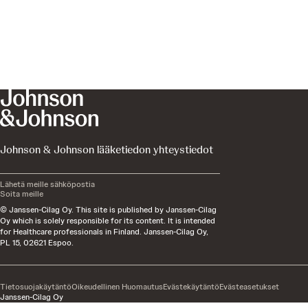
Johnson & Johnson lääketiedon yhteystiedot
Lähetä meille sähköpostia
Soita meille
© Janssen-Cilag Oy. This site is published by Janssen-Cilag
Oy which is solely responsible for its content. It is intended
for Healthcare professionals in Finland. Janssen-Cilag Oy,
PL 15, 02621 Espoo.
Tietosuojakäytäntö
Oikeudellinen Huomautus
Evästekäytäntö
Evästeasetukset
Janssen-Cilag Oy