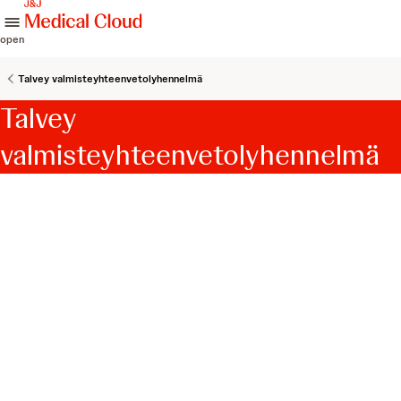
skip to content
open
Talvey valmisteyhteenvetolyhennelmä
Talvey
valmisteyhteenvetolyhennelmä